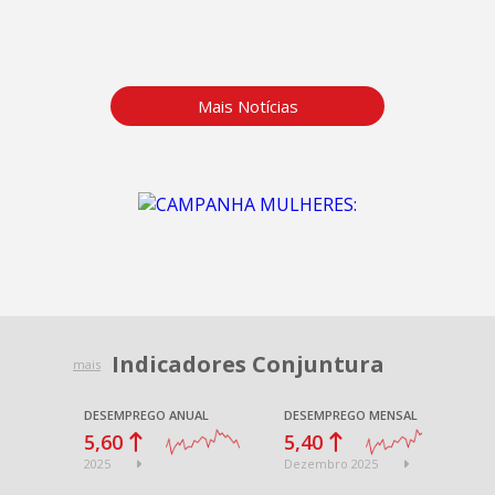
Mais Notícias
Indicadores Conjuntura
mais
DESEMPREGO ANUAL
DESEMPREGO MENSAL
E
5,60
5,40
4
2025
Dezembro 2025
2