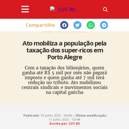
Compartilhe
HOME
CUT-RS
NOTÍCIAS
Ato mobiliza a população pela
taxação dos super-ricos em
Porto Alegre
Com a taxação dos bilionários, quem
ganha até R$ 5 mil por mês não pagará
imposto e quem ganha até 7 mil terá
redução no tributo. Ato mobilizou
centrais sindicais e movimentos sociais
na capital gaúcha
Publicado:
10 Julho, 2025 - 16h56 |
Última modificação:
11 Julho, 2025 - 12h48
Escrito por: CUT-RS