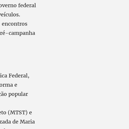
overno federal
eículos.
e encontros
 pré-campanha
ica Federal,
forma e
ção popular
eto (MTST) e
izada de Maria