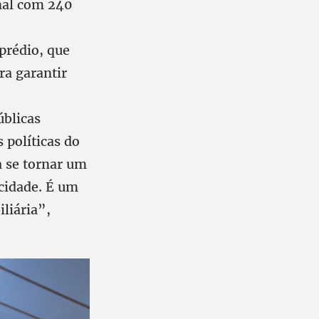
nal com 240
prédio, que
ra garantir
úblicas
 políticas do
a se tornar um
cidade. É um
liária”,