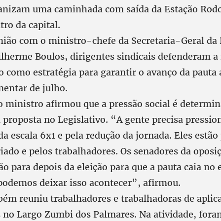
ganizam uma caminhada com saída da Estação Rodo
tro da capital.
nião com o ministro-chefe da Secretaria-Geral da 
ilherme Boulos, dirigentes sindicais defenderam a 
o como estratégia para garantir o avanço da pauta 
mentar de julho.
o ministro afirmou que a pressão social é determin
proposta no Legislativo. “A gente precisa pressio
da escala 6x1 e pela redução da jornada. Eles estã
iado e pelos trabalhadores. Os senadores da opos
ão para depois da eleição para que a pauta caia n
podemos deixar isso acontecer”, afirmou.
ém reuniu trabalhadores e trabalhadoras de aplica
s no Largo Zumbi dos Palmares. Na atividade, fora