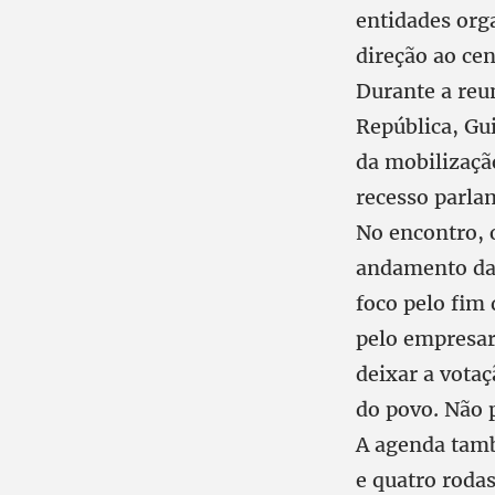
entidades or
direção ao cen
Durante a reu
República, Gu
da mobilizaçã
recesso parla
No encontro, 
andamento da 
foco pelo fim 
pelo empresar
deixar a votaç
do povo. Não 
A agenda tamb
e quatro roda