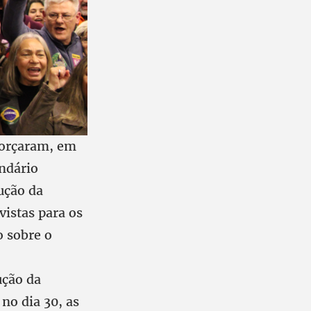
eforçaram, em
endário
ução da
vistas para os
o sobre o
ução da
no dia 30, as