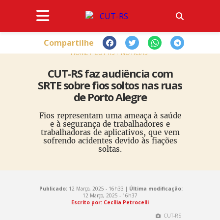
Compartilhe
HOME
CUT-RS
NOTÍCIAS
CUT-RS faz audiência com
SRTE sobre fios soltos nas ruas
de Porto Alegre
Fios representam uma ameaça à saúde
e à segurança de trabalhadores e
trabalhadoras de aplicativos, que vem
sofrendo acidentes devido às fiações
soltas.
Publicado:
12 Março, 2025 - 16h33 |
Última modificação:
12 Março, 2025 - 16h37
Escrito por: Cecília Petrocelli
CUT-RS